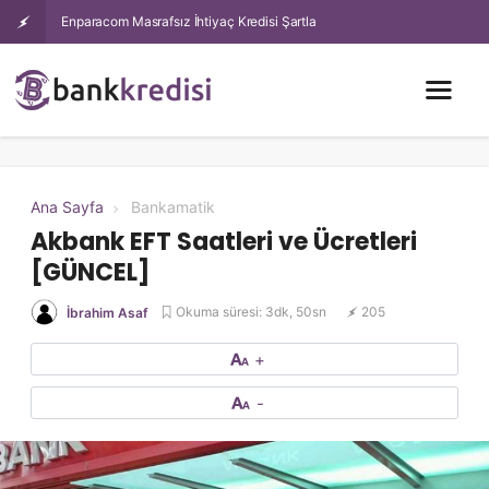
Enparacom Masrafsız İhtiyaç Kredisi Şartları Nelerdir, Başvuru Nasıl
Yapılır?
Ana Sayfa
Bankamatik
Akbank EFT Saatleri ve Ücretleri
[GÜNCEL]
Okuma süresi: 3dk, 50sn
205
İbrahim Asaf
+
-