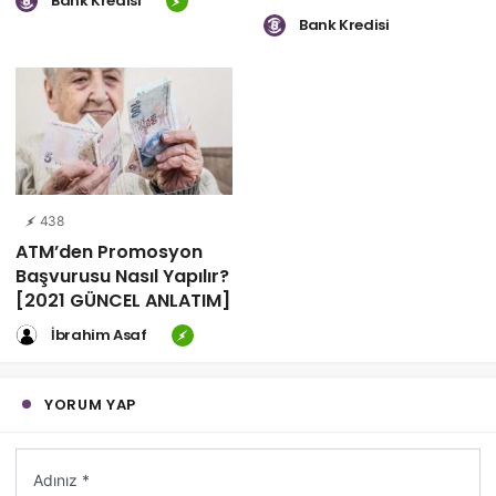
Bank Kredisi
Bank Kredisi
438
ATM’den Promosyon
Başvurusu Nasıl Yapılır?
[2021 GÜNCEL ANLATIM]
İbrahim Asaf
YORUM YAP
Adınız *