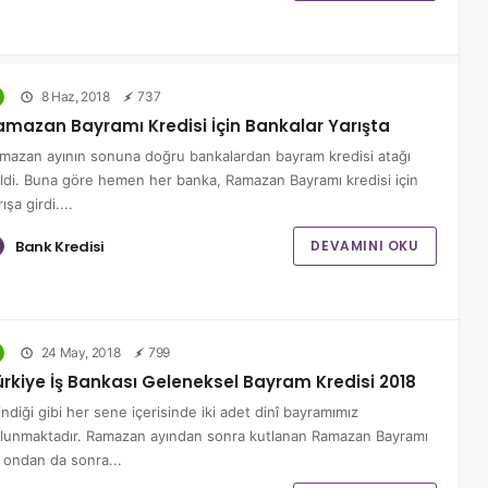
8 Haz, 2018
737
amazan Bayramı Kredisi İçin Bankalar Yarışta
mazan ayının sonuna doğru bankalardan bayram kredisi atağı
ldi. Buna göre hemen her banka, Ramazan Bayramı kredisi için
ışa girdi....
Bank Kredisi
DEVAMINI OKU
24 May, 2018
799
ürkiye İş Bankası Geleneksel Bayram Kredisi 2018
lindiği gibi her sene içerisinde iki adet dinî bayramımız
lunmaktadır. Ramazan ayından sonra kutlanan Ramazan Bayramı
 ondan da sonra...