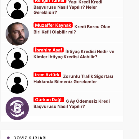
Rengin Türker
Yapı Kredi Kredi
Başvurusu Nasıl Yapılır? Neler
Gereklidir?
Muzaffer Kaynak
Kredi Borcu Olan
Biri Kefil Olabilir mi?
İbrahim Asaf
İhtiyaç Kredisi Nedir ve
Kimler İhtiyaç Kredisi Alabilir?
irem öztürk
Zorunlu Trafik Sigortası
Hakkında Bilmeniz Gerekenler
Gürkan Dağlı
6 Ay Ödemesiz Kredi
Başvurusu Nasıl Yapılır?
DÖVIZ KURLARI