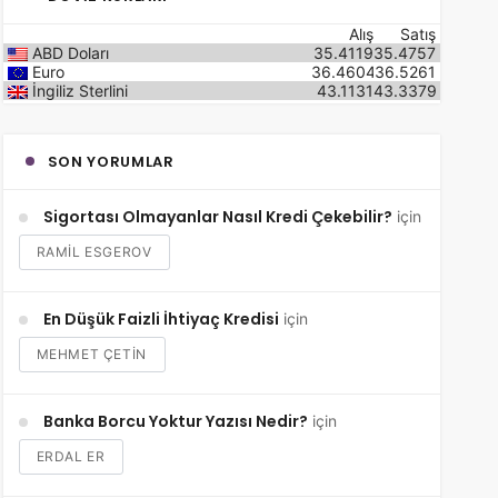
Alış
Satış
ABD Doları
35.4119
35.4757
Euro
36.4604
36.5261
İngiliz Sterlini
43.1131
43.3379
SON YORUMLAR
Sigortası Olmayanlar Nasıl Kredi Çekebilir?
için
RAMIL ESGEROV
En Düşük Faizli İhtiyaç Kredisi
için
MEHMET ÇETİN
Banka Borcu Yoktur Yazısı Nedir?
için
ERDAL ER