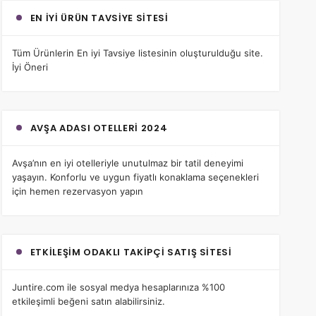
EN İYI ÜRÜN TAVSIYE SITESI
Tüm Ürünlerin
En iyi Tavsiye
listesinin oluşturulduğu site.
İyi Öneri
AVŞA ADASI OTELLERI 2024
Avşa’nın en iyi otelleri
yle unutulmaz bir tatil deneyimi
yaşayın. Konforlu ve uygun fiyatlı konaklama seçenekleri
için hemen rezervasyon yapın
ETKILEŞIM ODAKLI TAKIPÇI SATIŞ SITESI
Juntire.com
ile sosyal medya hesaplarınıza %100
etkileşimli beğeni satın alabilirsiniz.