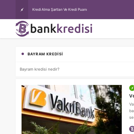
Kredi Alma Şartları Ve Kredi Puanı
BAYRAM KREDISI
Bayram kredisi nedir?
V
Va
ba
se