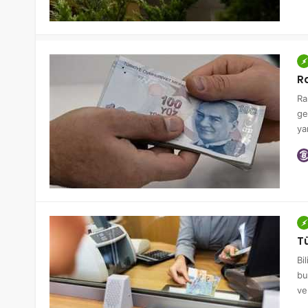
R
Ra
ge
yar
T
Bi
bu
ve