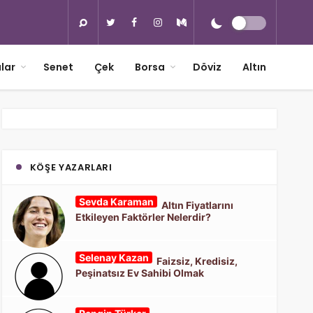
lar
Senet
Çek
Borsa
Döviz
Altın
KÖŞE YAZARLARI
Sevda Karaman
Altın Fiyatlarını
Etkileyen Faktörler Nelerdir?
Selenay Kazan
Faizsiz, Kredisiz,
Peşinatsız Ev Sahibi Olmak