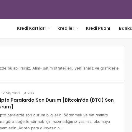
Kredi Kartları
Krediler
Kredi Puanı
Banka
 bulabilirsiniz. Alım- satım stratejileri, yeni analiz ve grafiklerle
12 Nis, 2021
203
ripto Paralarda Son Durum [Bitcoin’de (BTC) Son
urum]
ipto paralarda son durum bilgilerini öğrenmek ve yatırımınızı
na göre değerlendirmek için hazırladığımız yazımızı okumaya
vam edin. Kripto para dünyasının...