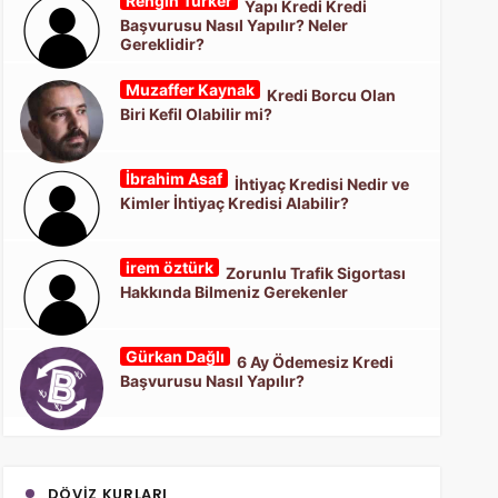
Rengin Türker
Yapı Kredi Kredi
Başvurusu Nasıl Yapılır? Neler
Gereklidir?
Muzaffer Kaynak
Kredi Borcu Olan
Biri Kefil Olabilir mi?
İbrahim Asaf
İhtiyaç Kredisi Nedir ve
Kimler İhtiyaç Kredisi Alabilir?
irem öztürk
Zorunlu Trafik Sigortası
Hakkında Bilmeniz Gerekenler
Gürkan Dağlı
6 Ay Ödemesiz Kredi
Başvurusu Nasıl Yapılır?
DÖVIZ KURLARI