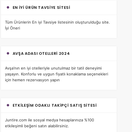
EN İYI ÜRÜN TAVSIYE SITESI
Tüm Ürünlerin
En iyi Tavsiye
listesinin oluşturulduğu site.
İyi Öneri
AVŞA ADASI OTELLERI 2024
Avşa’nın en iyi otelleri
yle unutulmaz bir tatil deneyimi
yaşayın. Konforlu ve uygun fiyatlı konaklama seçenekleri
için hemen rezervasyon yapın
ETKILEŞIM ODAKLI TAKIPÇI SATIŞ SITESI
Juntire.com
ile sosyal medya hesaplarınıza %100
etkileşimli beğeni satın alabilirsiniz.