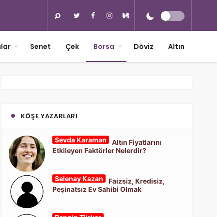
lar
Senet
Çek
Borsa
Döviz
Altın
KÖŞE YAZARLARI
Sevda Karaman
Altın Fiyatlarını
Etkileyen Faktörler Nelerdir?
Selenay Kazan
Faizsiz, Kredisiz,
Peşinatsız Ev Sahibi Olmak