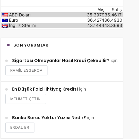
Alış
Satış
ABD Doları
35.3979
35.4617
Euro
36.4274
36.4930
İngiliz Sterlini
43.1444
43.3693
SON YORUMLAR
Sigortası Olmayanlar Nasıl Kredi Çekebilir?
için
RAMIL ESGEROV
En Düşük Faizli İhtiyaç Kredisi
için
MEHMET ÇETİN
Banka Borcu Yoktur Yazısı Nedir?
için
ERDAL ER