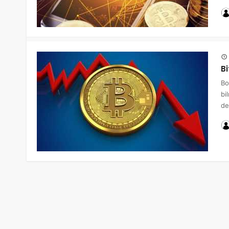
B
Bo
bi
de