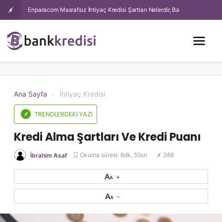
Enparacom Masrafsız İhtiyaç Kredisi Şartları Nelerdir, Başvuru Nasıl
Yapılır?
Ana Sayfa
İhtiyaç Kredisi
TRENDLERDEKI YAZI
Kredi Alma Şartları Ve Kredi Puanı
Okuma süresi: 6dk, 55sn
388
İbrahim Asaf
+
-