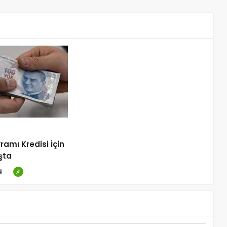
amı Kredisi İçin
şta
i