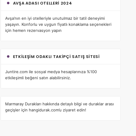
AVŞA ADASI OTELLERI 2024
Avşa’nın en iyi otelleri
yle unutulmaz bir tatil deneyimi
yaşayın. Konforlu ve uygun fiyatlı konaklama seçenekleri
için hemen rezervasyon yapın
ETKILEŞIM ODAKLI TAKIPÇI SATIŞ SITESI
Juntire.com
ile sosyal medya hesaplarınıza %100
etkileşimli beğeni satın alabilirsiniz.
Marmaray Durakları
hakkında detaylı bilgi ve duraklar arası
geçişler için hangidurak.com’u ziyaret edin!