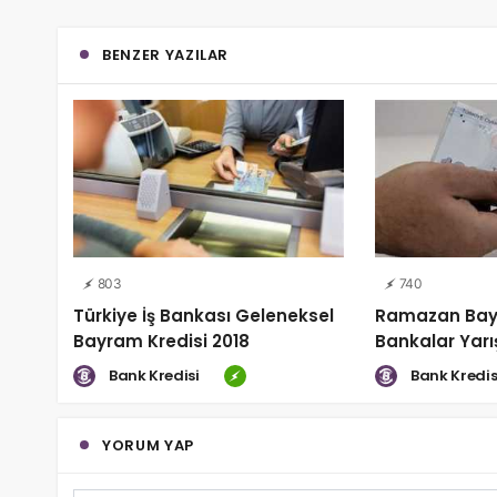
BENZER YAZILAR
803
740
Türkiye İş Bankası Geleneksel
Ramazan Bayr
Bayram Kredisi 2018
Bankalar Yarı
Bank Kredisi
Bank Kredis
YORUM YAP