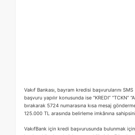
Vakıf Bankası, bayram kredisi başvurularını SMS i
başvuru yapılır konusunda ise “KREDI” “TCKN” “AYL
bırakarak 5724 numarasına kısa mesaj göndermek y
125.000 TL arasında belirleme imkânına sahipsini
VakıfBank için kredi başvurusunda bulunmak için