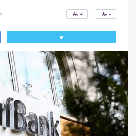
4
+
-