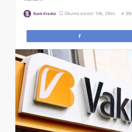
Okuma süresi: 1dk, 29sn
98
Bank Kredisi