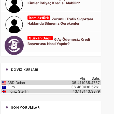
Kimler İhtiyaç Kredisi Alabilir?
irem öztürk
Zorunlu Trafik Sigortası
Hakkında Bilmeniz Gerekenler
Gürkan Dağlı
6 Ay Ödemesiz Kredi
Başvurusu Nasıl Yapılır?
DÖVIZ KURLARI
Alış
Satış
ABD Doları
35.4119
35.4757
Euro
36.4604
36.5261
İngiliz Sterlini
43.1131
43.3379
SON YORUMLAR