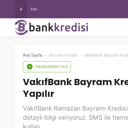
Enparacom Masrafsız İhtiyaç Kredisi Şartları Nelerdir, Baş
Ana Sayfa
Bayram Kredisi
VakıfBank Bayram Kredis
TRENDLERDEKI YAZI
VakıfBank Bayram Kre
Yapılır
VakıfBank Ramazan Bayramı Kredisi 
detaylı bilgi veriyoruz. SMS ile hem
kullan.