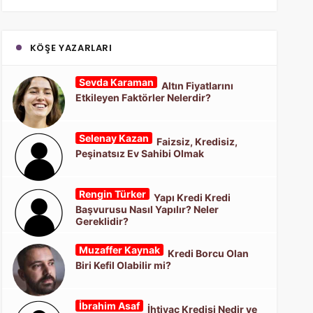
KÖŞE YAZARLARI
Sevda Karaman
Altın Fiyatlarını
Etkileyen Faktörler Nelerdir?
Selenay Kazan
Faizsiz, Kredisiz,
Peşinatsız Ev Sahibi Olmak
Rengin Türker
Yapı Kredi Kredi
Başvurusu Nasıl Yapılır? Neler
Gereklidir?
Muzaffer Kaynak
Kredi Borcu Olan
Biri Kefil Olabilir mi?
İbrahim Asaf
İhtiyaç Kredisi Nedir ve