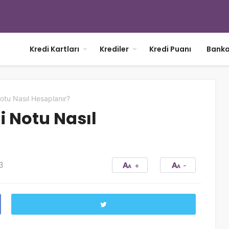
Kredi Kartları
Krediler
Kredi Puanı
Banka
otu Nasıl Hesaplanır?
i Notu Nasıl
3
+
-