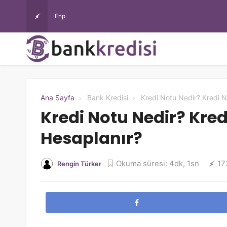
Enparacom Masrafsız İhtiyaç Kredisi Şartları Nelerdir, Başvuru
Ana Sayfa
Bank Kredisi
Kredi Notu Nedir? Kredi N
Kredi Notu Nedir? Kred
Hesaplanır?
Okuma süresi: 4dk, 1sn
17
Rengin Türker