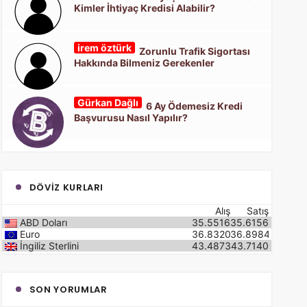
Kimler İhtiyaç Kredisi Alabilir?
irem öztürk
Zorunlu Trafik Sigortası
Hakkında Bilmeniz Gerekenler
Gürkan Dağlı
6 Ay Ödemesiz Kredi
Başvurusu Nasıl Yapılır?
DÖVIZ KURLARI
Alış
Satış
ABD Doları
35.5516
35.6156
Euro
36.8320
36.8984
İngiliz Sterlini
43.4873
43.7140
SON YORUMLAR