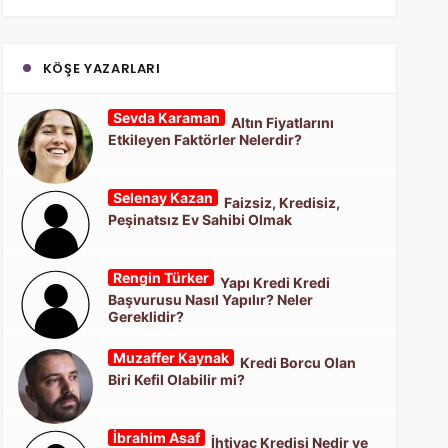
KÖŞE YAZARLARI
Sevda Karaman
Altın Fiyatlarını
Etkileyen Faktörler Nelerdir?
Selenay Kazan
Faizsiz, Kredisiz,
Peşinatsız Ev Sahibi Olmak
Rengin Türker
Yapı Kredi Kredi
Başvurusu Nasıl Yapılır? Neler
Gereklidir?
Muzaffer Kaynak
Kredi Borcu Olan
Biri Kefil Olabilir mi?
İbrahim Asaf
İhtiyaç Kredisi Nedir ve