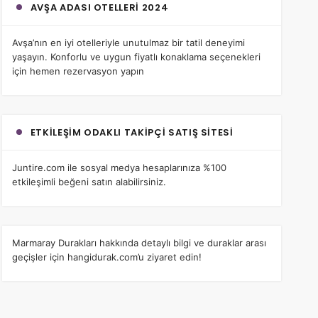
AVŞA ADASI OTELLERI 2024
Avşa’nın en iyi otelleri
yle unutulmaz bir tatil deneyimi
yaşayın. Konforlu ve uygun fiyatlı konaklama seçenekleri
için hemen rezervasyon yapın
ETKILEŞIM ODAKLI TAKIPÇI SATIŞ SITESI
Juntire.com
ile sosyal medya hesaplarınıza %100
etkileşimli beğeni satın alabilirsiniz.
Marmaray Durakları
hakkında detaylı bilgi ve duraklar arası
geçişler için hangidurak.com’u ziyaret edin!