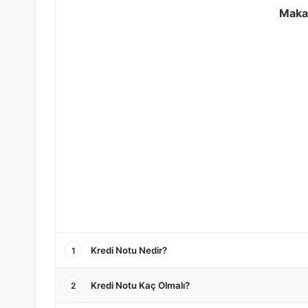
Makal
Kredi Notu Nedir?
1
Kredi Notu Kaç Olmalı?
2