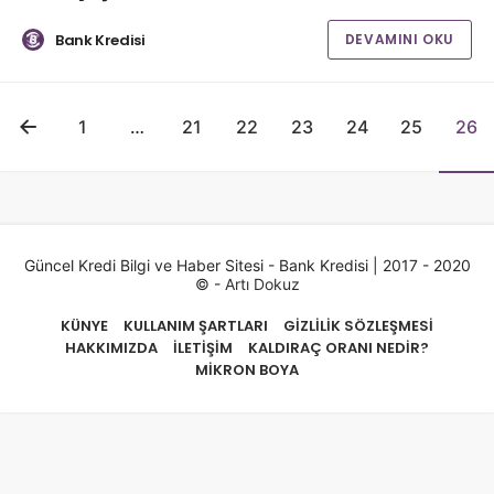
Bank Kredisi
DEVAMINI OKU
1
…
21
22
23
24
25
26
Güncel Kredi Bilgi ve Haber Sitesi - Bank Kredisi | 2017 - 2020
© -
Artı Dokuz
KÜNYE
KULLANIM ŞARTLARI
GIZLILIK SÖZLEŞMESI
HAKKIMIZDA
İLETIŞIM
KALDIRAÇ ORANI NEDIR?
MIKRON BOYA