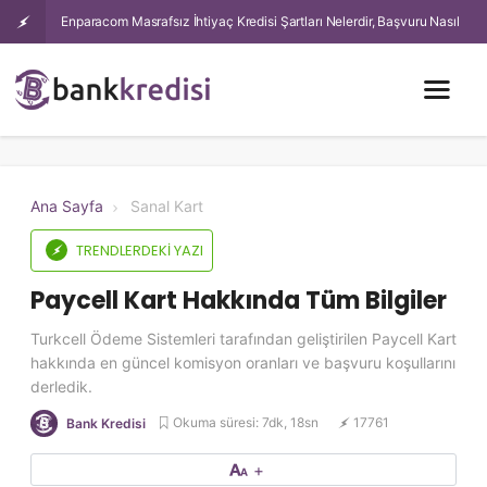
Enparacom Masrafsız İhtiyaç Kredisi Şartları Nelerdir, Başvuru Nasıl
Yapılır?
Ana Sayfa
Sanal Kart
TRENDLERDEKI YAZI
Paycell Kart Hakkında Tüm Bilgiler
Turkcell Ödeme Sistemleri tarafından geliştirilen Paycell Kart
hakkında en güncel komisyon oranları ve başvuru koşullarını
derledik.
Okuma süresi: 7dk, 18sn
17761
Bank Kredisi
+