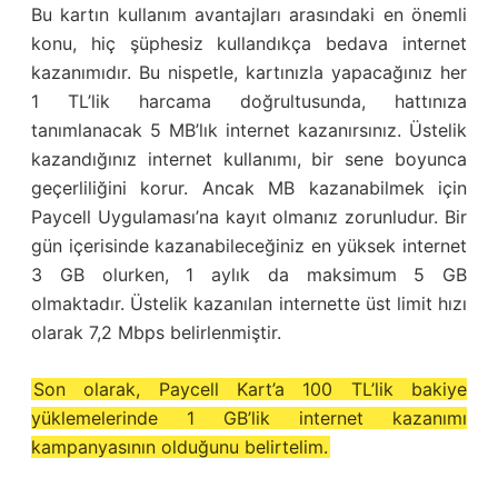
Bu kartın kullanım avantajları arasındaki en önemli
konu, hiç şüphesiz kullandıkça bedava internet
kazanımıdır. Bu nispetle, kartınızla yapacağınız her
1 TL’lik harcama doğrultusunda, hattınıza
tanımlanacak 5 MB’lık internet kazanırsınız. Üstelik
kazandığınız internet kullanımı, bir sene boyunca
geçerliliğini korur. Ancak MB kazanabilmek için
Paycell Uygulaması’na kayıt olmanız zorunludur. Bir
gün içerisinde kazanabileceğiniz en yüksek internet
3 GB olurken, 1 aylık da maksimum 5 GB
olmaktadır. Üstelik kazanılan internette üst limit hızı
olarak 7,2 Mbps belirlenmiştir.
Son olarak, Paycell Kart’a 100 TL’lik bakiye
yüklemelerinde 1 GB’lik internet kazanımı
kampanyasının olduğunu belirtelim.