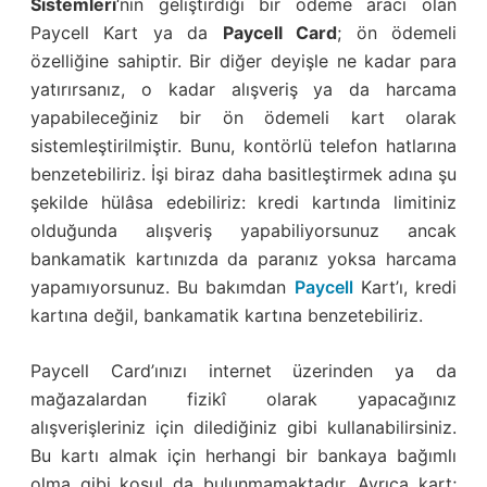
Sistemleri
‘nin geliştirdiği bir ödeme aracı olan
Paycell Kart ya da
Paycell Card
; ön ödemeli
özelliğine sahiptir. Bir diğer deyişle ne kadar para
yatırırsanız, o kadar alışveriş ya da harcama
yapabileceğiniz bir ön ödemeli kart olarak
sistemleştirilmiştir. Bunu, kontörlü telefon hatlarına
benzetebiliriz. İşi biraz daha basitleştirmek adına şu
şekilde hülâsa edebiliriz: kredi kartında limitiniz
olduğunda alışveriş yapabiliyorsunuz ancak
bankamatik kartınızda da paranız yoksa harcama
yapamıyorsunuz. Bu bakımdan
Paycell
Kart’ı, kredi
kartına değil, bankamatik kartına benzetebiliriz.
Paycell Card’ınızı internet üzerinden ya da
mağazalardan fizikî olarak yapacağınız
alışverişleriniz için dilediğiniz gibi kullanabilirsiniz.
Bu kartı almak için herhangi bir bankaya bağımlı
olma gibi koşul da bulunmamaktadır. Ayrıca kart;