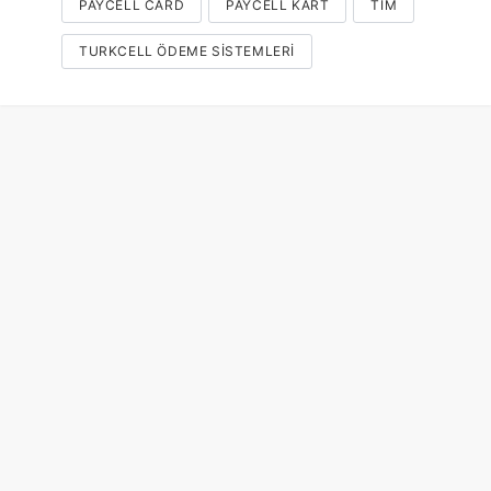
PAYCELL CARD
PAYCELL KART
TİM
TURKCELL ÖDEME SISTEMLERI