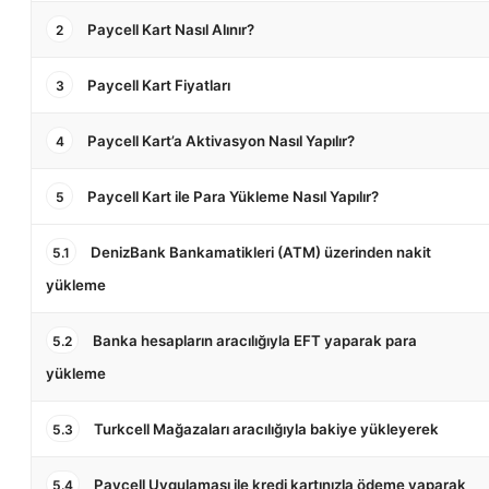
Paycell Kart Nasıl Alınır?
2
Paycell Kart Fiyatları
3
Paycell Kart’a Aktivasyon Nasıl Yapılır?
4
Paycell Kart ile Para Yükleme Nasıl Yapılır?
5
DenizBank Bankamatikleri (ATM) üzerinden nakit
5.1
yükleme
Banka hesapların aracılığıyla EFT yaparak para
5.2
yükleme
Turkcell Mağazaları aracılığıyla bakiye yükleyerek
5.3
Paycell Uygulaması ile kredi kartınızla ödeme yaparak
5.4