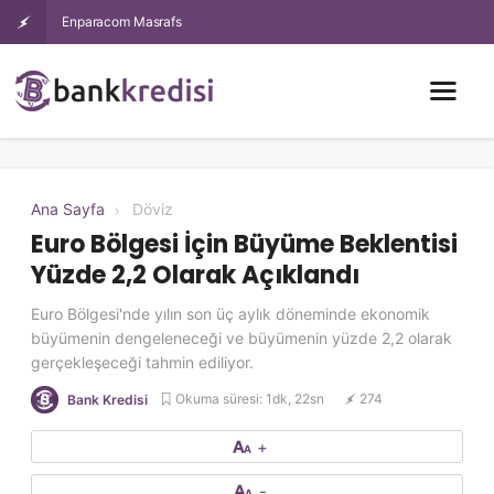
Enparacom Masrafsız İhtiyaç Kredisi Şartları Nelerdir, B
Ana Sayfa
Döviz
Euro Bölgesi İçin Büyüme Beklentisi
Yüzde 2,2 Olarak Açıklandı
Euro Bölgesi'nde yılın son üç aylık döneminde ekonomik
büyümenin dengeleneceği ve büyümenin yüzde 2,2 olarak
gerçekleşeceği tahmin ediliyor.
Okuma süresi: 1dk, 22sn
274
Bank Kredisi
+
-