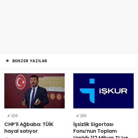
BENZER YAZILAR
236
259
CHP’li Ağbaba: TÜİK
İşsizlik Sigortası
hayal satıyor
Fonu’nun Toplam
Varlığı 112 Milyar TL’ye