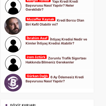
Rengin Türker
Yapı Kredi Kredi
Başvurusu Nasıl Yapılır? Neler
Gereklidir?
Muzaffer Kaynak
Kredi Borcu Olan
Biri Kefil Olabilir mi?
İbrahim Asaf
İhtiyaç Kredisi Nedir ve
Kimler İhtiyaç Kredisi Alabilir?
irem öztürk
Zorunlu Trafik Sigortası
Hakkında Bilmeniz Gerekenler
Gürkan Dağlı
6 Ay Ödemesiz Kredi
Başvurusu Nasıl Yapılır?
DÖVIZ KURLARI