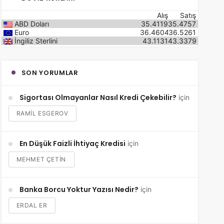
Alış
Satış
ABD Doları
35.4119
35.4757
Euro
36.4604
36.5261
İngiliz Sterlini
43.1131
43.3379
SON YORUMLAR
Sigortası Olmayanlar Nasıl Kredi Çekebilir?
için
RAMIL ESGEROV
En Düşük Faizli İhtiyaç Kredisi
için
MEHMET ÇETİN
Banka Borcu Yoktur Yazısı Nedir?
için
ERDAL ER