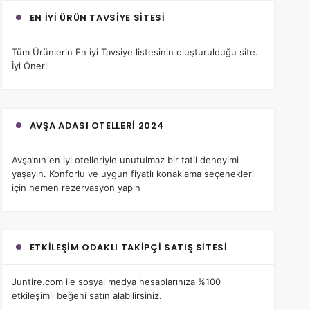
EN İYI ÜRÜN TAVSIYE SITESI
Tüm Ürünlerin
En iyi Tavsiye
listesinin oluşturulduğu site.
İyi Öneri
AVŞA ADASI OTELLERI 2024
Avşa’nın en iyi otelleri
yle unutulmaz bir tatil deneyimi
yaşayın. Konforlu ve uygun fiyatlı konaklama seçenekleri
için hemen rezervasyon yapın
ETKILEŞIM ODAKLI TAKIPÇI SATIŞ SITESI
Juntire.com
ile sosyal medya hesaplarınıza %100
etkileşimli beğeni satın alabilirsiniz.