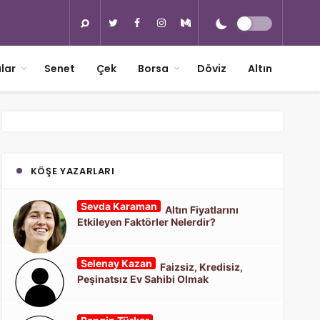
lar
Senet
Çek
Borsa
Döviz
Altın
KÖŞE YAZARLARI
Sevda Karaman
Altın Fiyatlarını
Etkileyen Faktörler Nelerdir?
Selenay Kazan
Faizsiz, Kredisiz,
Peşinatsız Ev Sahibi Olmak