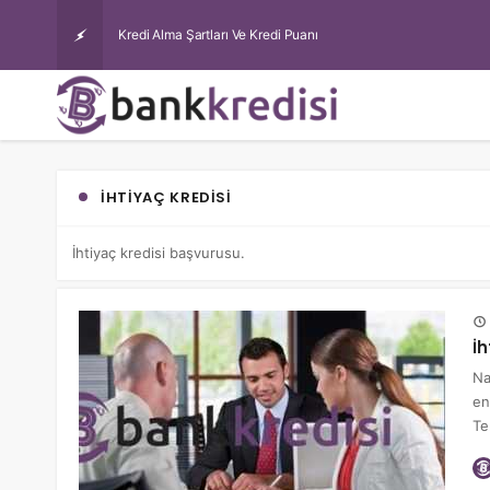
Kredi Alma Şartları Ve Kredi Puanı
İHTIYAÇ KREDISI
İhtiyaç kredisi başvurusu.
İh
Na
en
Te