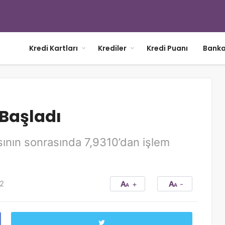
Kredi Kartları
Krediler
Kredi Puanı
Banka
 Başladı
sının sonrasında 7,9310’dan işlem
2
+
-