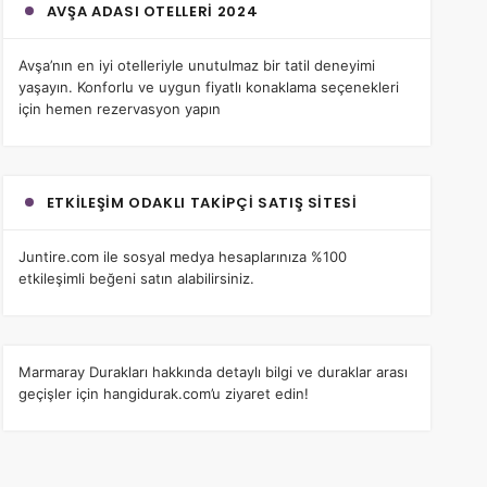
AVŞA ADASI OTELLERI 2024
Avşa’nın en iyi otelleri
yle unutulmaz bir tatil deneyimi
yaşayın. Konforlu ve uygun fiyatlı konaklama seçenekleri
için hemen rezervasyon yapın
ETKILEŞIM ODAKLI TAKIPÇI SATIŞ SITESI
Juntire.com
ile sosyal medya hesaplarınıza %100
etkileşimli beğeni satın alabilirsiniz.
Marmaray Durakları
hakkında detaylı bilgi ve duraklar arası
geçişler için hangidurak.com’u ziyaret edin!