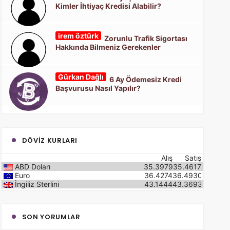
Kimler İhtiyaç Kredisi Alabilir?
irem öztürk
Zorunlu Trafik Sigortası
Hakkında Bilmeniz Gerekenler
Gürkan Dağlı
6 Ay Ödemesiz Kredi
Başvurusu Nasıl Yapılır?
DÖVIZ KURLARI
Alış
Satış
ABD Doları
35.3979
35.4617
Euro
36.4274
36.4930
İngiliz Sterlini
43.1444
43.3693
SON YORUMLAR