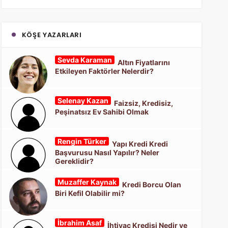
KÖŞE YAZARLARI
Sevda Karaman
Altın Fiyatlarını
Etkileyen Faktörler Nelerdir?
Selenay Kazan
Faizsiz, Kredisiz,
Peşinatsız Ev Sahibi Olmak
Rengin Türker
Yapı Kredi Kredi
Başvurusu Nasıl Yapılır? Neler
Gereklidir?
Muzaffer Kaynak
Kredi Borcu Olan
Biri Kefil Olabilir mi?
İbrahim Asaf
İhtiyaç Kredisi Nedir ve