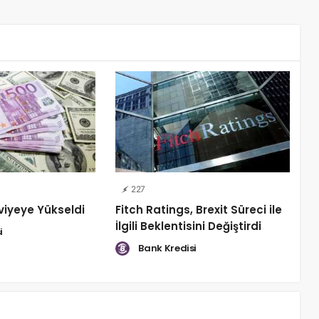
227
viyeye Yükseldi
Fitch Ratings, Brexit Süreci ile
İlgili Beklentisini Değiştirdi
i
Bank Kredisi