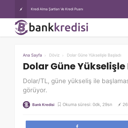
Kredi Alma Şartları Ve Kredi Puanı
Ana Sayfa
Döviz
Dolar Güne Yükselişle Başladı
Dolar Güne Yükselişle
Dolar/TL, güne yükseliş ile başlama
görüyor.
Okuma süresi: 0dk, 29sn
26
Bank Kredisi