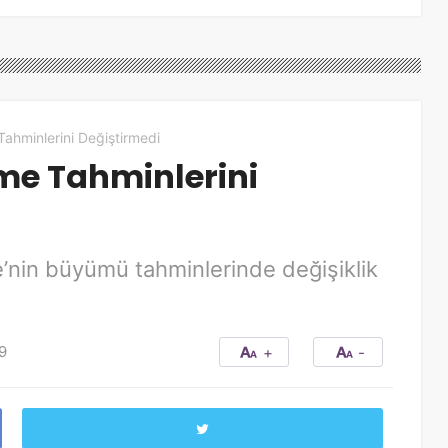
Tahminlerini Değiştirmedi
üme Tahminlerini
e’nin büyümü tahminlerinde değişiklik
9
+
-