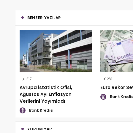
BENZER YAZILAR
217
281
Avrupa İstatistik Ofisi,
Euro Rekor Se
Ağustos Ayı Enflasyon
Bank Kredis
Verilerini Yayımladı
Bank Kredisi
YORUM YAP