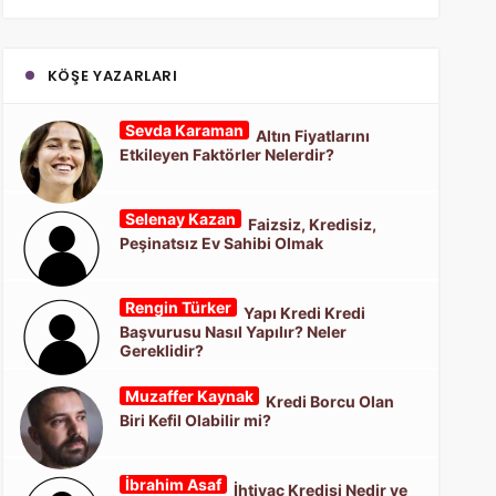
KÖŞE YAZARLARI
Sevda Karaman
Altın Fiyatlarını
Etkileyen Faktörler Nelerdir?
Selenay Kazan
Faizsiz, Kredisiz,
Peşinatsız Ev Sahibi Olmak
Rengin Türker
Yapı Kredi Kredi
Başvurusu Nasıl Yapılır? Neler
Gereklidir?
Muzaffer Kaynak
Kredi Borcu Olan
Biri Kefil Olabilir mi?
İbrahim Asaf
İhtiyaç Kredisi Nedir ve