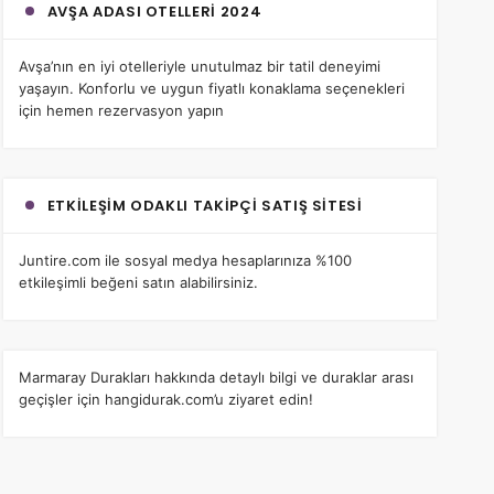
AVŞA ADASI OTELLERI 2024
Avşa’nın en iyi otelleri
yle unutulmaz bir tatil deneyimi
yaşayın. Konforlu ve uygun fiyatlı konaklama seçenekleri
için hemen rezervasyon yapın
ETKILEŞIM ODAKLI TAKIPÇI SATIŞ SITESI
Juntire.com
ile sosyal medya hesaplarınıza %100
etkileşimli beğeni satın alabilirsiniz.
Marmaray Durakları
hakkında detaylı bilgi ve duraklar arası
geçişler için hangidurak.com’u ziyaret edin!