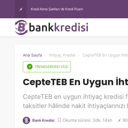
Enparacom Masrafsız İhtiyaç
Ana Sayfa
İhtiyaç Kredisi
CepteTEB En Uygun İhtiy
TRENDLERDEKI YAZI
CepteTEB En Uygun İht
CepteTEB en uygun ihtiyaç kredisi fai
taksitler hâlinde nakit ihtiyaçlarınızı 
Okuma süresi: 3dk, 14sn
90
Bank Kredisi