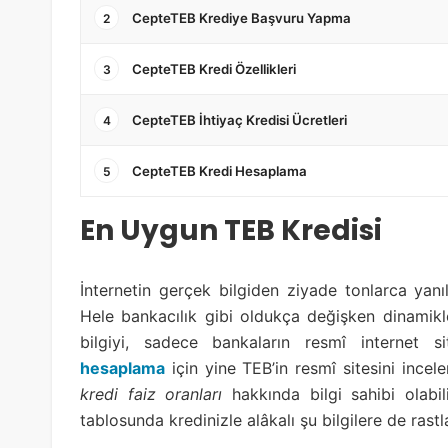
CepteTEB Krediye Başvuru Yapma
2
CepteTEB Kredi Özellikleri
3
CepteTEB İhtiyaç Kredisi Ücretleri
4
CepteTEB Kredi Hesaplama
5
En Uygun TEB Kredisi
İnternetin gerçek bilgiden ziyade tonlarca yanı
Hele bankacılık gibi oldukça değişken dinamikl
bilgiyi, sadece bankaların resmî internet sit
hesaplama
için yine TEB’in resmî sitesini ince
kredi faiz oranları
hakkında bilgi sahibi olabi
tablosunda kredinizle alâkalı şu bilgilere de rastla