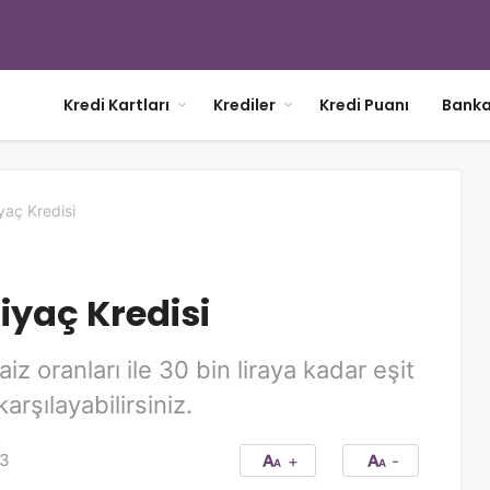
Kredi Kartları
Krediler
Kredi Puanı
Banka
aç Kredisi
iyaç Kredisi
z oranları ile 30 bin liraya kadar eşit
karşılayabilirsiniz.
3
+
-