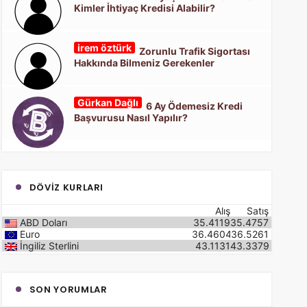
Kimler İhtiyaç Kredisi Alabilir?
irem öztürk
Zorunlu Trafik Sigortası
Hakkında Bilmeniz Gerekenler
Gürkan Dağlı
6 Ay Ödemesiz Kredi
Başvurusu Nasıl Yapılır?
DÖVIZ KURLARI
Alış
Satış
ABD Doları
35.4119
35.4757
Euro
36.4604
36.5261
İngiliz Sterlini
43.1131
43.3379
SON YORUMLAR